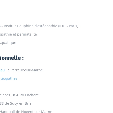
- Institut Dauphine d’ostéopathie (IDO - Paris)
pathie et périnatalité
Aquatique
onnelle :
éau
, le Perreux-sur-Marne
stéopathes
e chez BCAuto Enchère
SS de Sucy-en-Brie
e Handball de Nogent sur Marne